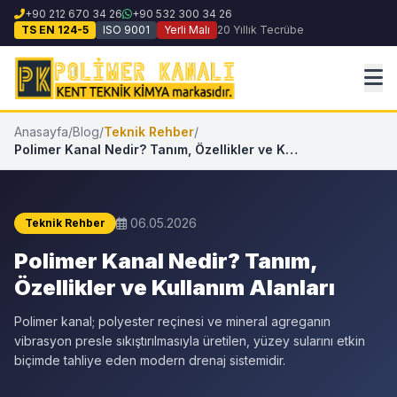
+90 212 670 34 26
+90 532 300 34 26
TS EN 124-5
ISO 9001
Yerli Malı
20 Yıllık Tecrübe
Anasayfa
/
Blog
/
Teknik Rehber
/
Polimer Kanal Nedir? Tanım, Özellikler ve Kullanım Alanları
06.05.2026
Teknik Rehber
Polimer Kanal Nedir? Tanım,
Özellikler ve Kullanım Alanları
Polimer kanal; polyester reçinesi ve mineral agreganın
vibrasyon presle sıkıştırılmasıyla üretilen, yüzey sularını etkin
biçimde tahliye eden modern drenaj sistemidir.