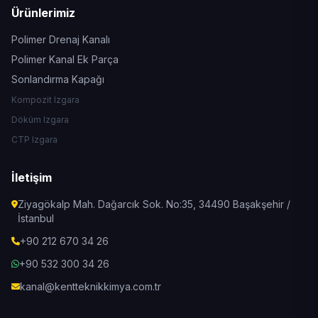
Ürünlerimiz
Polimer Drenaj Kanalı
Polimer Kanal Ek Parça
Sonlandırma Kapağı
Kompozit Izgara
Döküm Izgara
CTP Izgara
İletişim
Ziyagökalp Mah. Dağarcık Sok. No:35, 34490 Başakşehir /
İstanbul
+90 212 670 34 26
+90 532 300 34 26
kanal@kentteknikkimya.com.tr