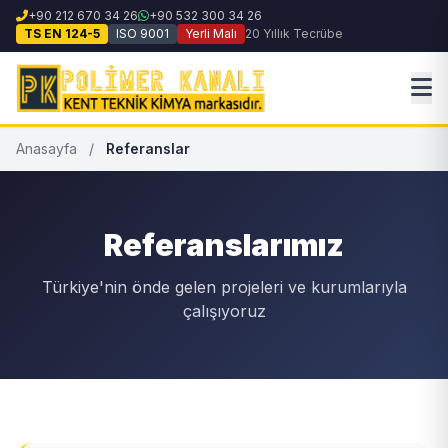
+90 212 670 34 26
+90 532 300 34 26
TS EN 124-5
ISO 9001
Yerli Malı
20 Yıllık Tecrübe
Anasayfa
/
Referanslar
Referanslarımız
Türkiye'nin önde gelen projeleri ve kurumlarıyla
çalışıyoruz