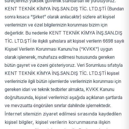
süreçlerinizi yüksek güvenlik standartları ile yürütüyoruz.
KENT TEKNİK KİMYA İNŞ.SAN.DIŞ TİC. LTD.ŞTİ (Bundan
sonra kısaca “Şirket” olarak anılacaktır) sizlere ait kişisel
verilerinizin ve özel bilgilerinizin korunması bizim için
değerlidir. Bu nedenle KENT TEKNİK KİMYA İNŞ.SAN.DIŞ
TİC. LTD.ŞTİ ile ilişkili şahıslara ait kişisel verilerin 6698 sayılı
Kişisel Verilerin Korunması Kanunu’na (“KVKK”) uygun
olarak işlenerek, muhafaza edilmesi hususunda gereken
bütün gayret ve özeni gösteriyoruz. Veri Sorumlusu sıfatıyla
KENT TEKNİK KİMYA İNŞ.SAN.DIŞ TİC. LTD.ŞTİ kişisel
verilerinizle ilgili bütün işlemlerde verilerinizin korunması için
gereken idari ve teknik tedbirler almakta, KVKK Kanunu
doğrultusunda, kişisel verilerinizi aşağıda açıklanan şartlarda
ve mevzuatta öngörülen sınırlar dahilinde işlemektedir.
İnternet sitemizin ziyaret edilmesi sırasında kaydedilen
kişisel bilgiler, kişisel verilerin korunmasına ilişkin