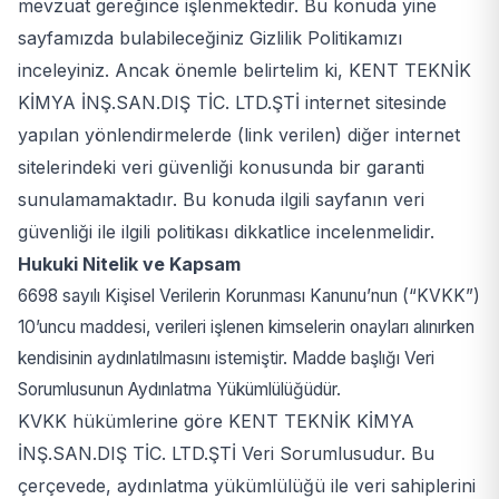
mevzuat gereğince işlenmektedir. Bu konuda yine
sayfamızda bulabileceğiniz Gizlilik Politikamızı
inceleyiniz. Ancak önemle belirtelim ki, KENT TEKNİK
KİMYA İNŞ.SAN.DIŞ TİC. LTD.ŞTİ internet sitesinde
yapılan yönlendirmelerde (link verilen) diğer internet
sitelerindeki veri güvenliği konusunda bir garanti
sunulamamaktadır. Bu konuda ilgili sayfanın veri
güvenliği ile ilgili politikası dikkatlice incelenmelidir.
Hukuki Nitelik ve Kapsam
6698 sayılı Kişisel Verilerin Korunması Kanunu’nun (“KVKK”)
10’uncu maddesi, verileri işlenen kimselerin onayları alınırken
kendisinin aydınlatılmasını istemiştir. Madde başlığı Veri
Sorumlusunun Aydınlatma Yükümlülüğüdür.
KVKK hükümlerine göre KENT TEKNİK KİMYA
İNŞ.SAN.DIŞ TİC. LTD.ŞTİ Veri Sorumlusudur. Bu
çerçevede, aydınlatma yükümlülüğü ile veri sahiplerini