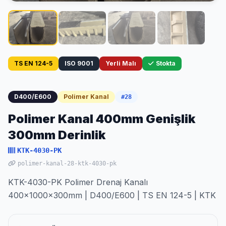
TS EN 124-5
ISO 9001
Yerli Malı
Stokta
D400/E600
Polimer Kanal
#28
Polimer Kanal 400mm Genişlik
300mm Derinlik
KTK-4030-PK
polimer-kanal-28-ktk-4030-pk
KTK-4030-PK Polimer Drenaj Kanalı
400x1000x300mm | D400/E600 | TS EN 124-5 | KTK