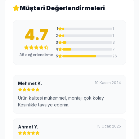
Müşteri Değerlendirmeleri
4.7
1
1
2
1
3
3
4
7
38 değerlendirme
5
26
10 Kasım 2024
Mehmet K.
Ürün kalitesi mükemmel, montajı çok kolay.
Kesinlikle tavsiye ederim.
15 Ocak 2025
Ahmet Y.