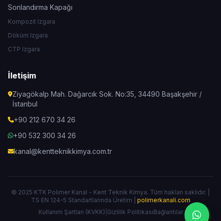
Sonlandırma Kapağı
Kompozit Izgara
Döküm Izgara
CTP Izgara
İletişim
Ziyagökalp Mah. Dağarcık Sok. No:35, 34490 Başakşehir /
İstanbul
+90 212 670 34 26
+90 532 300 34 26
kanal@kentteknikkimya.com.tr
© 2025 KTK Polimer Kanal - Kent Teknik Kimya. Tüm hakları saklıdır. |
TS EN 124-5 Standartlarında Üretim |
polimerkanali.com
Kullanım Şartları (KVKK)
|
Gizlilik Politikası
Bağlantılar