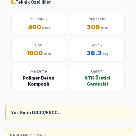
Teknik Özellikler
İç Genişlik
Yükseklik
400
300
mm
mm
Boy
Ağırlık
1000
38.3
mm
kg
Malzeme
Garanti
Polimer Beton
KTK Üretici
Kompozit
Garantisi
Yük Sınıfı D400/E600:
BAŞLANGIÇ FIYATI