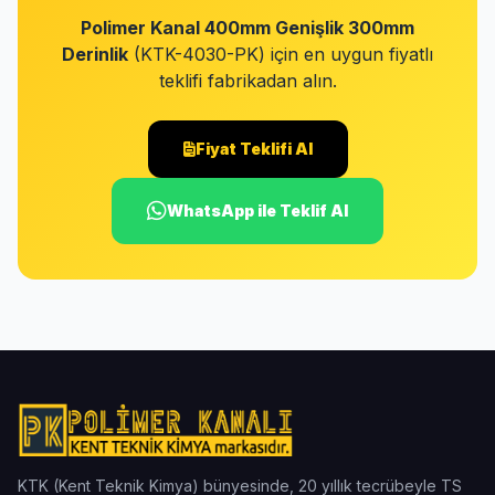
Polimer Kanal 400mm Genişlik 300mm
Derinlik
(KTK-4030-PK) için en uygun fiyatlı
teklifi fabrikadan alın.
Fiyat Teklifi Al
WhatsApp ile Teklif Al
KTK (Kent Teknik Kimya) bünyesinde, 20 yıllık tecrübeyle TS