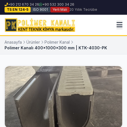
+90 212 670 34 26
+90 532 300 34 26
TS EN 124-5
ISO 9001
Yerli Malı
20 Yıllık Tecrübe
Anasayfa
Ürünler
Polimer Kanal
Polimer Kanalı 400x1000x300 mm | KTK-4030-PK