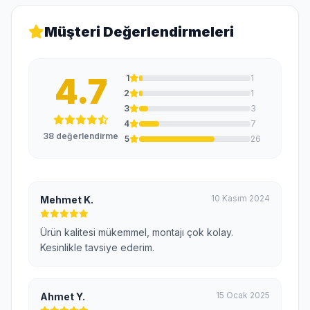
Müşteri Değerlendirmeleri
4.7
1
1
2
1
3
3
4
7
38 değerlendirme
5
26
10 Kasım 2024
Mehmet K.
Ürün kalitesi mükemmel, montajı çok kolay.
Kesinlikle tavsiye ederim.
15 Ocak 2025
Ahmet Y.