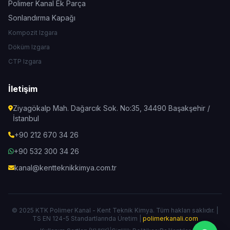
Polimer Kanal Ek Parça
Sonlandırma Kapağı
Kompozit Izgara
Döküm Izgara
CTP Izgara
İletişim
Ziyagökalp Mah. Dağarcık Sok. No:35, 34490 Başakşehir /
İstanbul
+90 212 670 34 26
+90 532 300 34 26
kanal@kentteknikkimya.com.tr
© 2025 KTK Polimer Kanal - Kent Teknik Kimya. Tüm hakları saklıdır. |
TS EN 124-5 Standartlarında Üretim |
polimerkanali.com