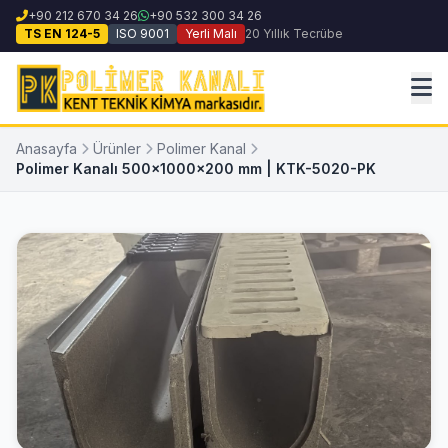
+90 212 670 34 26
+90 532 300 34 26
TS EN 124-5
ISO 9001
Yerli Malı
20 Yıllık Tecrübe
Anasayfa
Ürünler
Polimer Kanal
Polimer Kanalı 500x1000x200 mm | KTK-5020-PK