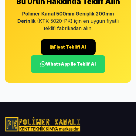
Bu Ürün Hakkında Teklif Alın
Polimer Kanal 500mm Genişlik 200mm
Derinlik
(KTK-5020-PK) için en uygun fiyatlı
teklifi fabrikadan alın.
Fiyat Teklifi Al
WhatsApp ile Teklif Al