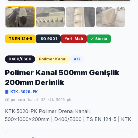
TS EN 124-5
ISO 9001
Yerli Malı
Stokta
D400/E600
Polimer Kanal
#32
Polimer Kanal 500mm Genişlik
200mm Derinlik
KTK-5020-PK
polimer-kanal-32-ktk-5020-pk
KTK-5020-PK Polimer Drenaj Kanalı
500x1000x200mm | D400/E600 | TS EN 124-5 | KTK