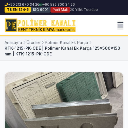
+90 212 670 34 26
+90 532 300 34 26
TS EN 124-5
ISO 9001
Yerli Malı
20 Yıllık Tecrübe
Anasayfa
Ürünler
Polimer Kanal Ek Parça
KTK-1215-PK-CDE | Polimer Kanal Ek Parça 125x500x150
mm | KTK-1215-PK-CDE