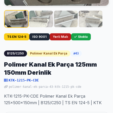
TS EN 124-5
ISO 9001
Yerli Malı
Stokta
B125/C250
Polimer Kanal Ek Parça
#43
Polimer Kanal Ek Parça 125mm
150mm Derinlik
KTK-1215-PK-CDE
polimer-kanal-ek-parca-43-ktk-1215-pk-cde
KTK-1215-PK-CDE Polimer Kanal Ek Parça
125x500x150mm | B125/C250 | TS EN 124-5 | KTK