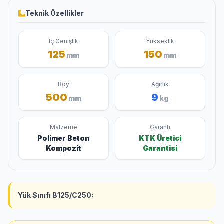
Teknik Özellikler
İç Genişlik
Yükseklik
125
150
mm
mm
Boy
Ağırlık
500
9
mm
kg
Malzeme
Garanti
Polimer Beton
KTK Üretici
Kompozit
Garantisi
Yük Sınıfı B125/C250: