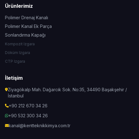
Ürünlerimiz
Polimer Drenaj Kanalı
Polimer Kanal Ek Parça
Sonlandırma Kapağı
Kompozit Izgara
Döküm Izgara
CTP Izgara
İletişim
Ziyagökalp Mah. Dağarcık Sok. No:35, 34490 Başakşehir /
İstanbul
+90 212 670 34 26
+90 532 300 34 26
kanal@kentteknikkimya.com.tr