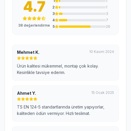
4.7
1
1
2
1
3
3
4
7
38 değerlendirme
5
26
10 Kasım 2024
Mehmet K.
Ürün kalitesi mükemmel, montajı çok kolay.
Kesinlikle tavsiye ederim.
15 Ocak 2025
Ahmet Y.
TS EN 124-5 standartlarında üretim yapıyorlar,
kaliteden ödün vermiyor. Hızlı teslimat.