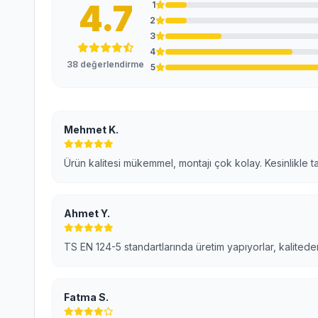
4.7
1
2
3
4
38 değerlendirme
5
Mehmet K.
Ürün kalitesi mükemmel, montajı çok kolay. Kesinlikle t
Ahmet Y.
TS EN 124-5 standartlarında üretim yapıyorlar, kaliteden
Fatma S.