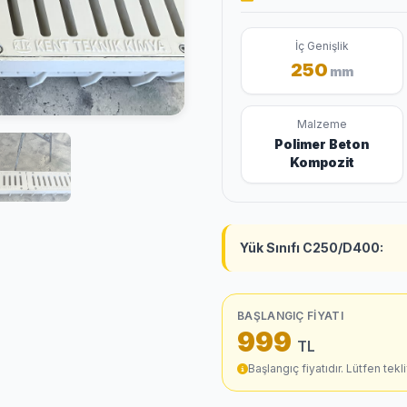
İç Genişlik
250
mm
Malzeme
Polimer Beton
Kompozit
Yük Sınıfı C250/D400:
BAŞLANGIÇ FIYATI
999
TL
Başlangıç fiyatıdır. Lütfen teklif