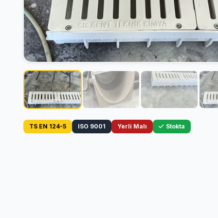
TS EN 124-5
ISO 9001
Yerli Malı
Stokta