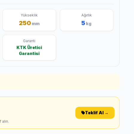
Yükseklik
Ağırlık
250
5
mm
kg
Garanti
KTK Üretici
Garantisi
Teklif Al →
 alın.