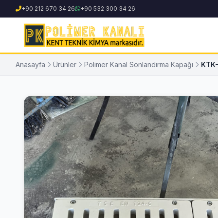
+90 212 670 34 26
+90 532 300 34 26
Anasayfa
Ürünler
Polimer Kanal Sonlandırma Kapağı
KTK-