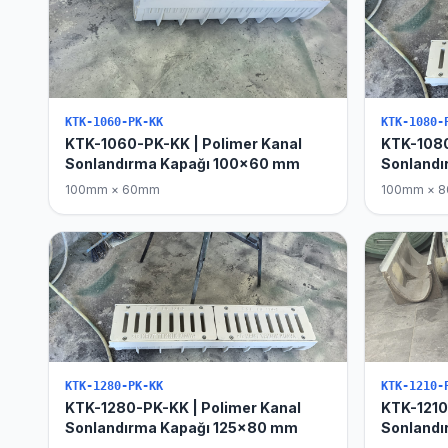
KTK-1060-PK-KK
KTK-1080-
KTK-1060-PK-KK | Polimer Kanal
KTK-1080
Sonlandırma Kapağı 100x60 mm
Sonland
100mm × 60mm
100mm × 
KTK-1280-PK-KK
KTK-1210-
KTK-1280-PK-KK | Polimer Kanal
KTK-1210
Sonlandırma Kapağı 125x80 mm
Sonlandı