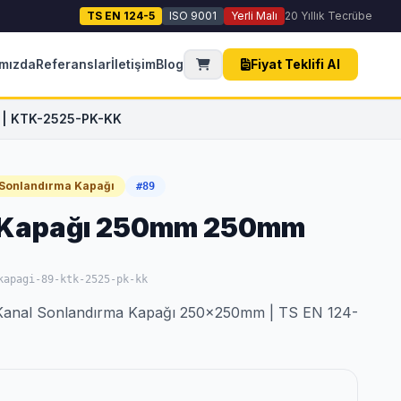
TS EN 124-5
ISO 9001
Yerli Malı
20 Yıllık Tecrübe
mızda
Referanslar
İletişim
Blog
Fiyat Teklifi Al
 | KTK-2525-PK-KK
 Sonlandırma Kapağı
#89
 Kapağı 250mm 250mm
kapagi-89-ktk-2525-pk-kk
Kanal Sonlandırma Kapağı 250x250mm | TS EN 124-