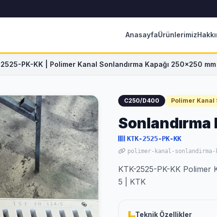
Anasayfa
Ürünlerimiz
Hakkı
2525-PK-KK | Polimer Kanal Sonlandırma Kapağı 250x250 mm
C250/D400
Polimer Kanal
Sonlandırma
KTK-2525-PK-KK
polimer-kanal-sonlandirma-
KTK-2525-PK-KK Polimer 
5 | KTK
Teknik Özellikler