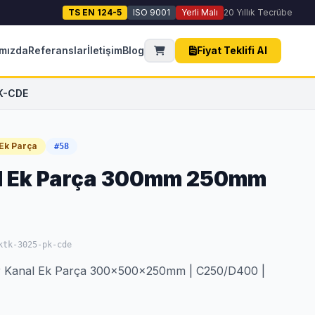
TS EN 124-5
ISO 9001
Yerli Malı
20 Yıllık Tecrübe
mızda
Referanslar
İletişim
Blog
Fiyat Teklifi Al
K-CDE
Ek Parça
#58
al Ek Parça 300mm 250mm
ktk-3025-pk-cde
 Kanal Ek Parça 300x500x250mm | C250/D400 |