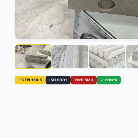
TS EN 124-5
ISO 9001
Yerli Malı
Stokta