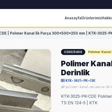
Anasayfa
Ürünlerimiz
Hakkı
DE | Polimer Kanal Ek Parça 300x500x250 mm | KTK-3025-P
C250/D400
Polimer Kanal 
Polimer Kan
Derinlik
KTK-3025-PK-CDE
polimer-kanal-ek-parca-58-
KTK-3025-PK-CDE Polimer
TS EN 124-5 | KTK