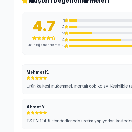
Müşteri Değerlendirmeleri
4.7
1
2
3
4
38 değerlendirme
5
Mehmet K.
Ürün kalitesi mükemmel, montajı çok kolay. Kesinlikle t
Ahmet Y.
TS EN 124-5 standartlarında üretim yapıyorlar, kaliteden