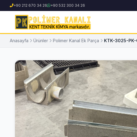
+90 212 670 34 26
+90 532 300 34 26
Anasayfa
Ürünler
Polimer Kanal Ek Parça
KTK-3025-PK-C