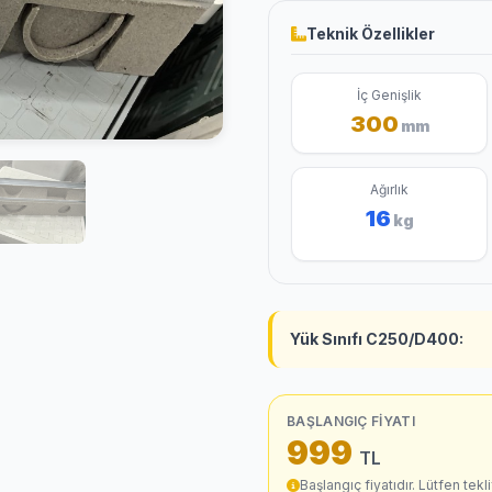
Teknik Özellikler
İç Genişlik
300
mm
Ağırlık
16
kg
Yük Sınıfı C250/D400:
BAŞLANGIÇ FIYATI
999
TL
Başlangıç fiyatıdır. Lütfen teklif