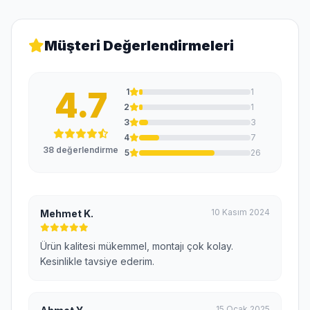
Müşteri Değerlendirmeleri
4.7
1
1
2
1
3
3
4
7
38 değerlendirme
5
26
10 Kasım 2024
Mehmet K.
Ürün kalitesi mükemmel, montajı çok kolay.
Kesinlikle tavsiye ederim.
15 Ocak 2025