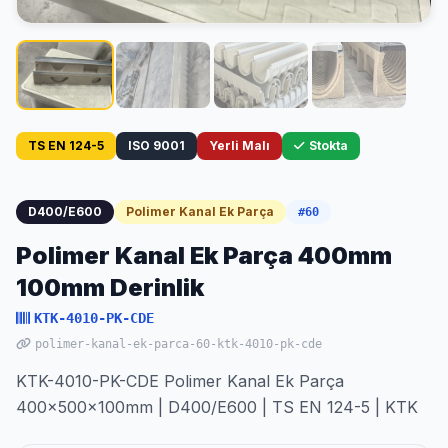
TS EN 124-5
ISO 9001
Yerli Malı
Stokta
D400/E600
Polimer Kanal Ek Parça
#60
Polimer Kanal Ek Parça 400mm
100mm Derinlik
KTK-4010-PK-CDE
polimer-kanal-ek-parca-60-ktk-4010-pk-cde
KTK-4010-PK-CDE Polimer Kanal Ek Parça
400x500x100mm | D400/E600 | TS EN 124-5 | KTK