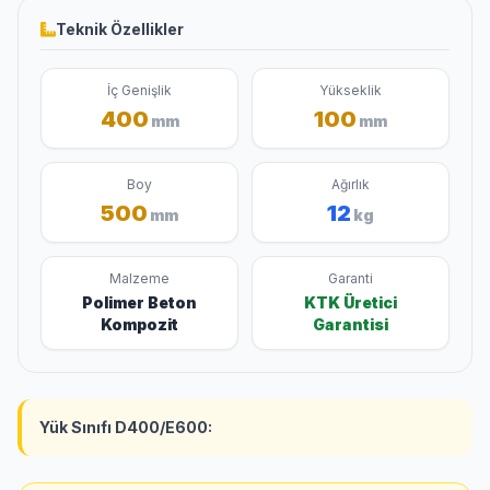
Teknik Özellikler
İç Genişlik
Yükseklik
400
100
mm
mm
Boy
Ağırlık
500
12
mm
kg
Malzeme
Garanti
Polimer Beton
KTK Üretici
Kompozit
Garantisi
Yük Sınıfı D400/E600: