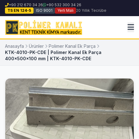
+90 212 670 34 26
+90 532 300 34 26
TS EN 124-5
ISO 9001
Yerli Malı
20 Yıllık Tecrübe
Anasayfa
Ürünler
Polimer Kanal Ek Parça
KTK-4010-PK-CDE | Polimer Kanal Ek Parça
400x500x100 mm | KTK-4010-PK-CDE