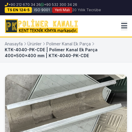
+90 212 670 34 26
+90 532 300 34 26
TS EN 124-5
ISO 9001
Yerli Malı
20 Yıllık Tecrübe
Anasayfa
Ürünler
Polimer Kanal Ek Parça
KTK-4040-PK-CDE | Polimer Kanal Ek Parça
400x500x400 mm | KTK-4040-PK-CDE