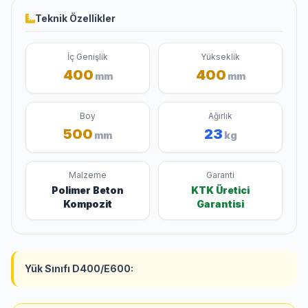
Teknik Özellikler
İç Genişlik
Yükseklik
400
400
mm
mm
Boy
Ağırlık
500
23
mm
kg
Malzeme
Garanti
Polimer Beton
KTK Üretici
Kompozit
Garantisi
Yük Sınıfı D400/E600: