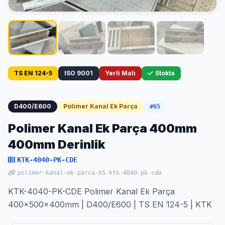
TS EN 124-5
ISO 9001
Yerli Malı
Stokta
D400/E600
Polimer Kanal Ek Parça
#65
Polimer Kanal Ek Parça 400mm
400mm Derinlik
KTK-4040-PK-CDE
polimer-kanal-ek-parca-65-ktk-4040-pk-cde
KTK-4040-PK-CDE Polimer Kanal Ek Parça
400x500x400mm | D400/E600 | TS EN 124-5 | KTK