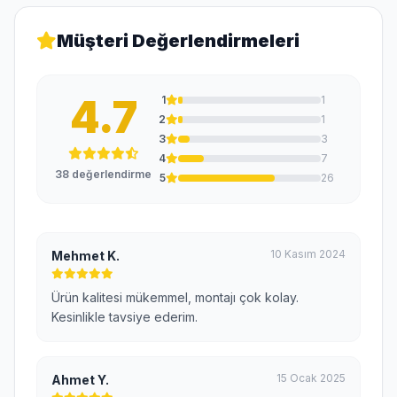
Müşteri Değerlendirmeleri
4.7
1
1
2
1
3
3
4
7
38 değerlendirme
5
26
10 Kasım 2024
Mehmet K.
Ürün kalitesi mükemmel, montajı çok kolay.
Kesinlikle tavsiye ederim.
15 Ocak 2025
Ahmet Y.